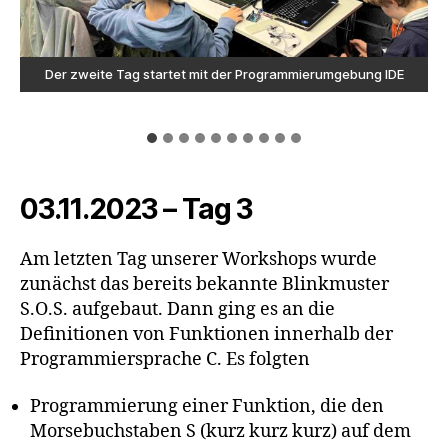
Neben inhaltlichen Aufgaben bleibt auch immer noch Zeit zum
Klaus Rudelt bespricht Details des Programms zur Erstellung
Unsere Teilnehmer hatten innerhalb weiniger Stunden das
Der zweite Tag startet mit der Programmierumgebung IDE
Mittels des Mini-Routers konnte Arduino die notwendigen
Edoardo beim Versuchsaufbau Spannungsabfall messen
Kalian und Kadir messen den Spannungsabfall an
Erarbeitung der Funktion einer Reihenschaltung
Auszug aus dem Programm Blinkmuster S.O.S.
Die Jugendlichen sind in die Arbeit vertieft
Updates downloaden. Unsere Teilnehmer nutzen das
unterschiedlichen Kontaktstellen der Schaltung
komplette Datenvolumen von 6 GB verbraucht!
einer Bedingung, hier mit Matteo und Jannik
Entspannen und Spielen
Datenvolumen freilich auch anders
03.11.2023 – Tag 3
Am letzten Tag unserer Workshops wurde
zunächst das bereits bekannte Blinkmuster
S.O.S. aufgebaut. Dann ging es an die
Definitionen von Funktionen innerhalb der
Programmiersprache C. Es folgten
Programmierung einer Funktion, die den
Morsebuchstaben S (kurz kurz kurz) auf dem