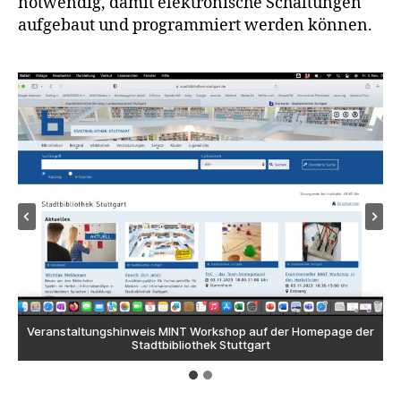
notwendig, damit elektronische Schaltungen
aufgebaut und programmiert werden können.
Veranstaltungshinweis MINT Workshop auf der Homepage der
Veranstaltungshinweis Detail auf unseren MINT Workshop auf
www.stadtbibliothek-stuttgart.de
Stadtbibliothek Stuttgart