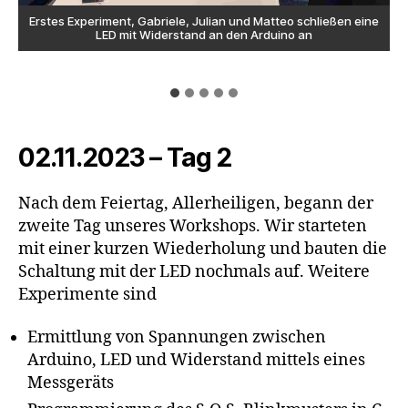
Erstes Experiment, Gabriele, Julian und Matteo schließen eine
Aus der Vielzahl möglicher Bauteile müssen die Richtigen
Fast ein Kunstwerk: Leitungen zu den Laptops im
Michael Wisst erklärt auf der Oberfläche der
Unterricht in der Kleingruppe
Entwicklungsumgebung IDE des Arduino die
LED mit Widerstand an den Arduino an
heraus gesucht werden
Unterrichtsraum
Programmiersparache C. Im Bild Edoardo, Gabriele, Julian,
Matteo, Jannik und Amelie (v.l.n.r.)
02.11.2023 – Tag 2
Nach dem Feiertag, Allerheiligen, begann der
zweite Tag unseres Workshops. Wir starteten
mit einer kurzen Wiederholung und bauten die
Schaltung mit der LED nochmals auf. Weitere
Experimente sind
Ermittlung von Spannungen zwischen
Arduino, LED und Widerstand mittels eines
Messgeräts