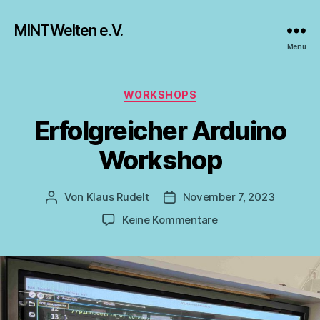
MINTWelten e.V.
Menü
Kategorien
WORKSHOPS
Erfolgreicher Arduino
Workshop
Von
Klaus Rudelt
November 7, 2023
Beitragsautor
Beitragsdatum
zu
Keine Kommentare
Erfolgreicher
Arduino
Workshop